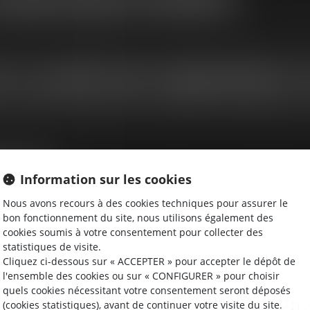
rents devant le juge des enfants dans le cadre de la procéd
 le cadre des séparations 
rs auditions dans le cadre de procédures de séparation ou d
ecueillir ses souhaits et son ressenti. Son rôle est de veill
neurs
Information sur les cookies
evant le juge des enfants, le tribunal des enfants et les j
Nous avons recours à des cookies techniques pour assurer le
que victime ou accusé, pour défendre les intérêts des enfan
bon fonctionnement du site, nous utilisons également des
cookies soumis à votre consentement pour collecter des
statistiques de visite.
Cliquez ci-dessous sur « ACCEPTER » pour accepter le dépôt de
l'ensemble des cookies ou sur « CONFIGURER » pour choisir
quels cookies nécessitant votre consentement seront déposés
(cookies statistiques), avant de continuer votre visite du site.