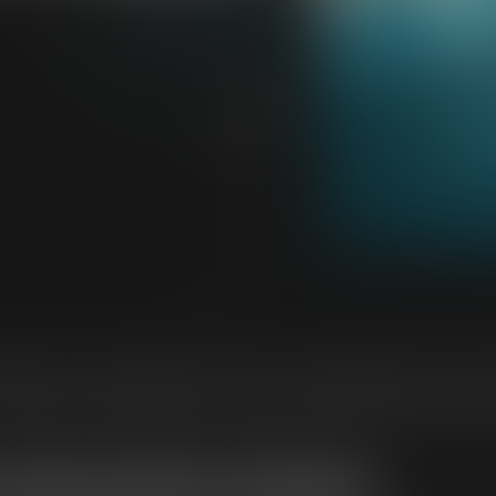
mille et du droit pénal. Il regroupe principalement les interv
s juridictions pénales pour majeur lorsque l’enfant est victim
t placement d’enfant