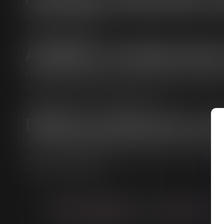
Manila Chanthalangsy assiste les enfants ou leurs pa
danger est signalée.
Auditions d'enfant dans
Manila Chanthalangsy assiste les enfants lors de leu
protecteur et dans le respect de l’enfant, permet de r
en préservant son intérêt supérieur.
Défense pénale des mi
Manila Chanthalangsy et Jean de Bary interviennent d
pénales impliquant des mineurs, que ce soit en tant 
éducatives adaptées.