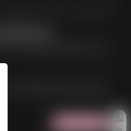
ure d'assistance éducative, lorsqu’une situation de
et divorces
e divorce. L'audition, réalisée dans un cadre
er à ce que l’enfant puisse s’exprimer librement, tout
uridictions pénales, dans le cadre de procédures
ts, tout en veillant à la mise en place de mesures
Nous contacter