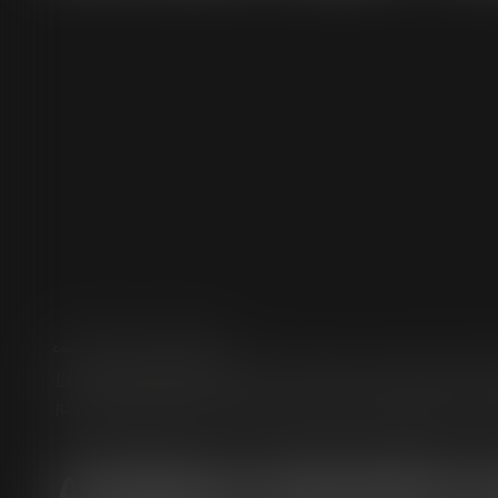
Compétences
Droit de l’enfant
Le droit de l’enfant est au carrefour du droit de la fa
juge des enfants, le juge aux affaires familiales et le
Assistance éducative e